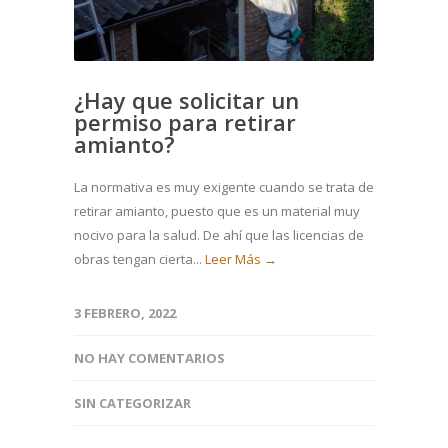
¿Hay que solicitar un
permiso para retirar
amianto?
La normativa es muy exigente cuando se trata de
retirar amianto, puesto que es un material muy
nocivo para la salud. De ahí que las licencias de
obras tengan cierta...
Leer Más →
3 FEBRERO, 2022
NO HAY COMENTARIOS
SIN CATEGORIZAR