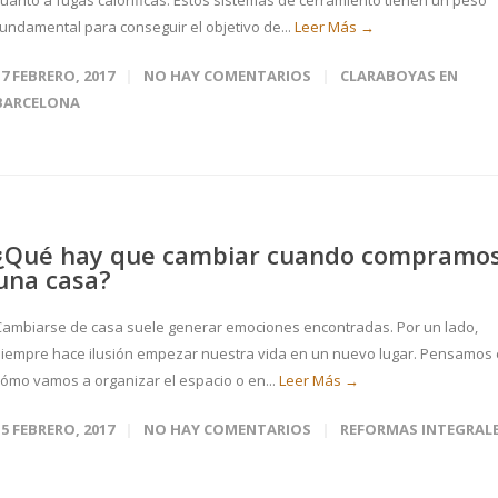
cuanto a fugas caloríficas. Estos sistemas de cerramiento tienen un peso
fundamental para conseguir el objetivo de...
Leer Más →
17 FEBRERO, 2017
NO HAY COMENTARIOS
CLARABOYAS EN
BARCELONA
¿Qué hay que cambiar cuando compramo
una casa?
Cambiarse de casa suele generar emociones encontradas. Por un lado,
siempre hace ilusión empezar nuestra vida en un nuevo lugar. Pensamos
cómo vamos a organizar el espacio o en...
Leer Más →
15 FEBRERO, 2017
NO HAY COMENTARIOS
REFORMAS INTEGRAL