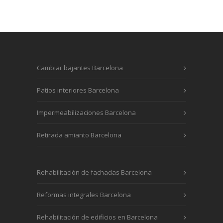
Cambiar bajantes Barcelona
Patios interiores Barcelona
Impermeabilizaciones Barcelona
Retirada amianto Barcelona
Rehabilitación de fachadas Barcelona
Reformas integrales Barcelona
Rehabilitación de edificios en Barcelona