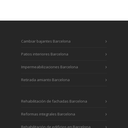
Cambiar bajantes Barcelona
Patios interiores Barcelona
Impermeabilizaciones Barcelona
Retirada amianto Barcelona
Rehabilitación de fachadas Barcelona
Reformas integrales Barcelona
Rehabilitación de edificios en Barcelona