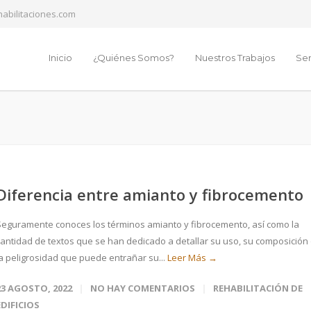
abilitaciones.com
Inicio
¿Quiénes Somos?
Nuestros Trabajos
Ser
Diferencia entre amianto y fibrocemento
Seguramente conoces los términos amianto y fibrocemento, así como la
cantidad de textos que se han dedicado a detallar su uso, su composición
la peligrosidad que puede entrañar su...
Leer Más →
23 AGOSTO, 2022
NO HAY COMENTARIOS
REHABILITACIÓN DE
EDIFICIOS