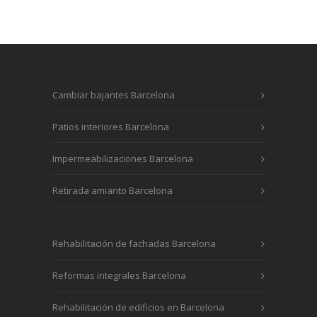
Cambiar bajantes Barcelona
Patios interiores Barcelona
Impermeabilizaciones Barcelona
Retirada amianto Barcelona
Rehabilitación de fachadas Barcelona
Reformas integrales Barcelona
Rehabilitación de edificios en Barcelona