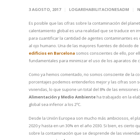
3 AGOSTO, 2017
LOGAREHABILITACIONESADM
N
Es posible que las cifras sobre la contaminación del plan
calentamiento global es una realidad que se traduce en i
para cuantificar la cantidad de agentes contaminantes es 
al ojo humano. Una de las mayores fuentes de dióxido de
edificios en Barcelona
somos conscientes de ello, por el
fundamentales para minimizar el uso de los aparatos de cl
Como ya hemos comentado, no somos consciente de la cont
porcentajes podemos entenderlos mejor y las cifras son s
viviendas, lo que supone un total del 8% de las emisiones
Alimentación y Medio Ambiente
ha trabajado en la ela
global sea inferior a los 2ºC.
Desde la Unión Europea son mucho más ambiciosos, el pl
2020 y hasta en un 30% en el año 2030. Si bien, es cierto q
sobre la contaminación que se desprende de las viviendas. 