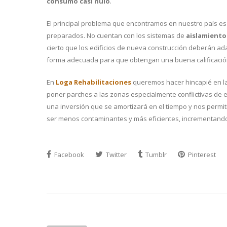
consumo casi nulo
.
El principal problema que encontramos en nuestro país es q
preparados. No cuentan con los sistemas de
aislamiento
cierto que los edificios de nueva construcción deberán ada
forma adecuada para que obtengan una buena calificación 
En
Loga Rehabilitaciones
queremos hacer hincapié en la
poner parches a las zonas especialmente conflictivas de 
una inversión que se amortizará en el tiempo y nos permiti
ser menos contaminantes y más eficientes, incrementando
Facebook
Twitter
Tumblr
Pinterest