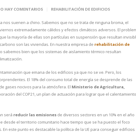
O HAY COMENTARIOS
REHABILITACIÓN DE EDIFICIOS
eta nos suenen a chino. Sabemos que no se trata de ninguna broma, el
nviernos extremadamente cálidos y efectos climáticos adversos. El proble
que la mayoría de ellas son partículas en suspensión que resultan invisib
 carbono son las viviendas. En nuestra empresa de
rehabilitación de
lo sabemos bien que los sistemas de aislamiento térmico resultan
imatización.
aminación que emana de los edificios ya que no se ve. Pero, los
orprendentes. El 18% del consumo total de energía se desprende de las
 de gases nocivos para la atmósfera. El
Ministerio de Agricultura,
boración del COP21, un plan de actuación para lograr que el calentamient
an será
reducir las emisiones
de diversos sectores en un 10% en el año
ue desde el territorio comunitario hace tiempo que se ha puesto el foco
En este punto es destacable la política de la UE para conseguir edificios