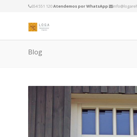
654 551 120
Atendemos por WhatsApp
info@logareh
Blog