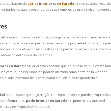
 rehabilitación de
patios interiores en Barcelona
nos gustaría recorda
comunitarios ya que, a pesar de que sus nombres se usen indistintamente 
res
uellos que son de uso individual y que generalmente se encuentran en la
te saber que, a pesar de que pertenezcan a una propiedad privada, los pat
ón por la que el vecino en cuestión debe permitir el acceso a su interior 
onservación del bloque de viviendas.
riores en Barcelona
, queremos señalar que en el caso de que exista una
uso común, los inquilinos no podrán utilizarlo como parte de la vivienda
 con el administrador de la comunidad a quién le correspondería su
ividad debes saber que bajo ningún concepto un vecino puede arrojar colill
una reforma de tu
patio interior en Barcelona
, primero hay que pedir
ce la Ley de Propiedad Horizontal.